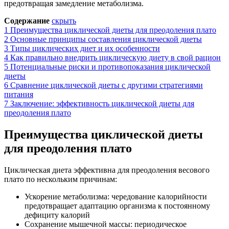
предотвращая замедление метаболизма.
Содержание
скрыть
1
Преимущества циклической диеты для преодоления плато
2
Основные принципы составления циклической диеты
3
Типы циклических диет и их особенности
4
Как правильно внедрить циклическую диету в свой рацион
5
Потенциальные риски и противопоказания циклической
диеты
6
Сравнение циклической диеты с другими стратегиями
питания
7
Заключение: эффективность циклической диеты для
преодоления плато
Преимущества циклической диеты
для преодоления плато
Циклическая диета эффективна для преодоления весового
плато по нескольким причинам:
Ускорение метаболизма: чередование калорийности
предотвращает адаптацию организма к постоянному
дефициту калорий
Сохранение мышечной массы: периодическое