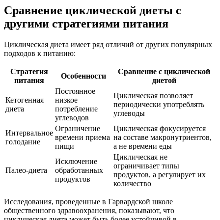
Сравнение циклической диеты с
другими стратегиями питания
Циклическая диета имеет ряд отличий от других популярных
подходов к питанию:
Стратегия
Сравнение с циклической
Особенности
питания
диетой
Постоянное
Циклическая позволяет
Кетогенная
низкое
периодически употреблять
диета
потребление
углеводы
углеводов
Ограничение
Циклическая фокусируется
Интервальное
времени приема
на составе макронутриентов,
голодание
пищи
а не времени еды
Циклическая не
Исключение
ограничивает типы
Палео-диета
обработанных
продуктов, а регулирует их
продуктов
количество
Исследования, проведенные в Гарвардской школе
общественного здравоохранения, показывают, что
циклическая диета может быть более устойчивой в